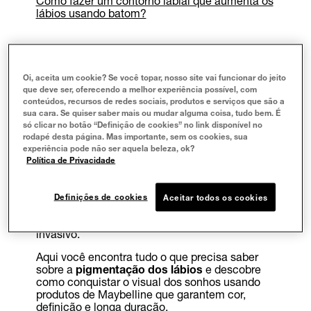
Como fazer um contorno labial que aumenta os
lábios usando batom?
Se você já pesquisou formas de manter os
lábios sempre corados e com contorno bem
marcado, provavelmente já se deparou com a
Oi, aceita um cookie? Se você topar, nosso site vai funcionar do jeito
micropigmentação labial
. O procedimento
que deve ser, oferecendo a melhor experiência possível, com
promete uniformizar a cor dos lábios e realçar o
conteúdos, recursos de redes sociais, produtos e serviços que são a
formato da boca por um longo período, mas
sua cara. Se quiser saber mais ou mudar alguma coisa, tudo bem. É
envolve uma série de etapas e cuidados que
só clicar no botão “Definição de cookies” no link disponível no
merecem atenção.
rodapé desta página. Mas importante, sem os cookies, sua
experiência pode não ser aquela beleza, ok?
Antes de tomar qualquer decisão, vale entender
Política de Privacidade
como funciona a técnica, para quem ela é
indicada e quais os riscos envolvidos. Além
disso, existem alternativas com maquiagem
Definições de cookies
Aceitar todos os cookies
que oferecem resultados semelhantes, com
praticidade e sem nenhum procedimento
invasivo.
Aqui você encontra tudo o que precisa saber
sobre a
pigmentação dos lábios
e descobre
como conquistar o visual dos sonhos usando
produtos de Maybelline que garantem cor,
definição e longa duração.