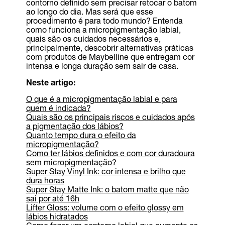
contorno definido sem precisar retocar o batom
ao longo do dia. Mas será que esse
procedimento é para todo mundo? Entenda
como funciona a micropigmentação labial,
quais são os cuidados necessários e,
principalmente, descobrir alternativas práticas
com produtos de Maybelline que entregam cor
intensa e longa duração sem sair de casa.
Neste artigo:
O que é a micropigmentação labial e para
quem é indicada?
Quais são os principais riscos e cuidados após
a pigmentação dos lábios?
Quanto tempo dura o efeito da
micropigmentação?
Como ter lábios definidos e com cor duradoura
sem micropigmentação?
Super Stay Vinyl Ink: cor intensa e brilho que
dura horas
Super Stay Matte Ink: o batom matte que não
sai por até 16h
Lifter Gloss: volume com o efeito glossy em
lábios hidratados