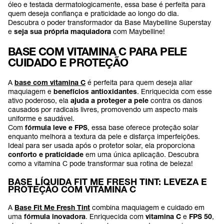
óleo e testada dermatologicamente, essa base é perfeita para
quem deseja confiança e praticidade ao longo do dia.
Descubra o poder transformador da Base Maybelline Superstay
e
seja sua própria maquiadora
com Maybelline!
BASE COM VITAMINA C PARA PELE
CUIDADO E PROTEÇÃO
A
base com vitamina C
é perfeita para quem deseja aliar
maquiagem e
benefícios antioxidantes
. Enriquecida com esse
ativo poderoso, ela
ajuda a proteger a pele
contra os danos
causados por radicais livres, promovendo um aspecto mais
uniforme e saudável.
Com
fórmula leve e FPS
, essa base oferece proteção solar
enquanto melhora a textura da pele e disfarça imperfeições.
Ideal para ser usada após o protetor solar, ela proporciona
conforto e praticidade
em uma única aplicação. Descubra
como a vitamina C pode transformar sua rotina de beleza!
BASE LÍQUIDA FIT ME FRESH TINT: LEVEZA E
PROTEÇÃO COM VITAMINA C
A
Base Fit Me Fresh Tint
combina maquiagem e cuidado em
uma
fórmula inovadora
. Enriquecida com
vitamina C
e
FPS 50
,