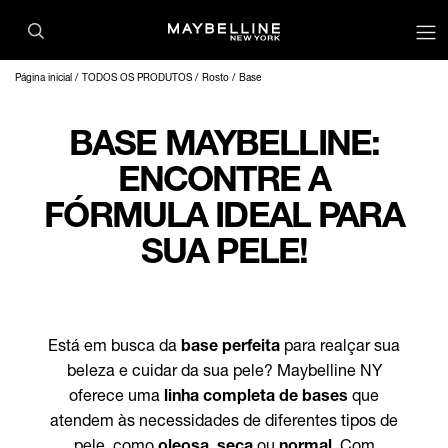
Página inicial
TODOS OS PRODUTOS
Rosto
Base
BASE MAYBELLINE:
ENCONTRE A
FÓRMULA IDEAL PARA
SUA PELE!
Está em busca da
base perfeita
para realçar sua
beleza e cuidar da sua pele? Maybelline NY
oferece uma
linha completa de bases
que
atendem às necessidades de diferentes tipos de
pele, como
oleosa
,
seca
ou
normal
. Com