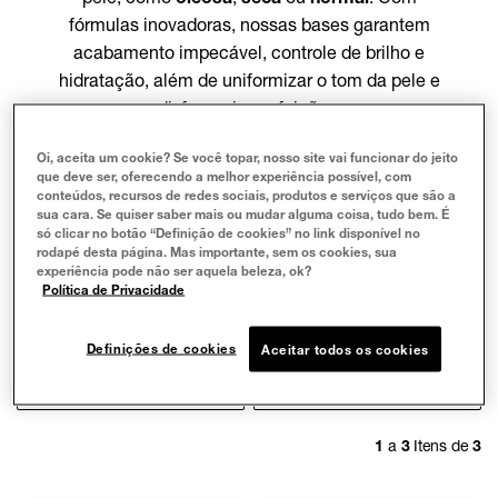
fórmulas inovadoras, nossas bases garantem
acabamento impecável, controle de brilho e
hidratação, além de uniformizar o tom da pele e
disfarçar imperfeições.
Explore nossa seleção e descubra a base ideal
Oi, aceita um cookie? Se você topar, nosso site vai funcionar do jeito
para o seu dia a dia ou ocasiões especiais. Seja
que deve ser, oferecendo a melhor experiência possível, com
para um
visual matte duradouro
ou um
conteúdos, recursos de redes sociais, produtos e serviços que são a
sua cara. Se quiser saber mais ou mudar alguma coisa, tudo bem. É
acabamento natural
com viço saudável, temos a
só clicar no botão “Definição de cookies” no link disponível no
solução perfeita para você. Experimente as
rodapé desta página. Mas importante, sem os cookies, sua
experiência pode não ser aquela beleza, ok?
bases Maybelline e conquiste uma pele
Política de Privacidade
uniforme, protegida e radiante!
Definições de cookies
Aceitar todos os cookies
FILTRAR
ORDENAR POR
1
a
3
Itens de
3