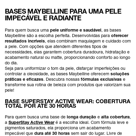
BASES MAYBELLINE PARA UMA PELE
IMPECÁVEL E RADIANTE
Para quem busca uma
pele uniforme e saudável
, as bases
Maybelline são a escolha perfeita. Desenvolvidas para
oferecer
resultados incríveis
, elas combinam maquiagem e cuidado com
a pele. Com opções que atendem diferentes tipos de
necessidades, elas garantem cobertura duradoura, hidratação e
acabamento natural ou matte, proporcionando conforto ao longo
do dia.
Seja para uniformizar o tom da pele, disfarçar imperfeições ou
controlar a oleosidade, as bases Maybelline oferecem
soluções
práticas e eficazes
. Descubra nossas
fórmulas exclusivas
e
transforme sua rotina de beleza com produtos que valorizam sua
pele!
BASE SUPERSTAY ACTIVE WEAR: COBERTURA
TOTAL POR ATÉ 30 HORAS
Para quem busca uma base de
longa duração
e
alta cobertura
,
a
SuperStay Active Wear
é a escolha ideal. Com fórmula leve e
pigmentos saturados, ela proporciona um acabamento
impecável que
dura até 30 horas
sem sair do lugar. Livre de