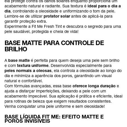
ela protege contra os danos solares enquanto proporciona um
acabamento natural e radiante. Sua textura é
ideal para o dia a
dia
, controlando a oleosidade e uniformizando o tom da pele.
Lembre-se de utilizar
protetor solar
antes de aplicá-la para
garantir proteção extra.
Experimente a Fit Me Fresh Tint e descubra o segredo para uma
pele saudável, protegida e cheia de vida!
BASE MATTE PARA CONTROLE DE
BRILHO
A
base matte
é perfeita para quem deseja uma pele sem brilho
e com
textura uniforme
. Desenvolvida especialmente para
peles normais a oleosas
, ela controla a oleosidade ao longo do
dia e minimiza a aparência dos poros, garantindo um visual
natural e confortável.
Com fórmulas avançadas, essa base
oferece longa duração
e
ajuda a disfarçar imperfeições, deixando a pele com um
acabamento impecável. Sua aplicação é prática e eficiente, ideal
para rotinas de beleza que exigem resultados consistentes.
Venha conquistar uma pele uniforme e sem oleosidade!
BASE LÍQUIDA FIT ME: EFEITO MATTE E
POROS INVISÍVEIS