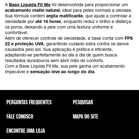
A
Base Líquida Fit Me
foi desenvolvida para proporcionar um
acabamento matte natural
, ideal para peles normais a oleosas.
Sua fórmula contém
argila matificante
, que ajuda a controlar a
oleosidade por
até 16 horas
, enquanto reduz o brilho e disfarça
os poros, deixando a pele com uma textura uniforme e
confortável.
Além de oferecer controle de oleosidade, a base conta com
FPS
22 e proteção UVA
, garantindo cuidado extra contra os danos
causados pelo sol. Sua aplicação é prática e eficiente,
adaptando-se perfeitamente ao dia a dia de quem busca
resultados duradouros sem abrir mão do conforto.
Com a Base Líquida Fit Me, sua pele ganha um acabamento
impecável e
sensação leve ao longo do dia
.
PERGUNTAS FREQUENTES
PESQUISAR
FALE CONOSCO
MAPA DO SITE
ENCONTRE UMA LOJA