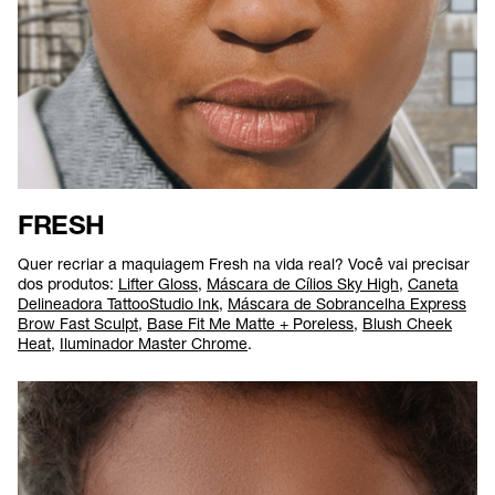
FRESH
Quer recriar a maquiagem Fresh na vida real? Você vai precisar
dos produtos:
Lifter Gloss
,
Máscara de Cílios Sky High
,
Caneta
Delineadora TattooStudio Ink
,
Máscara de Sobrancelha Express
Brow Fast Sculpt
,
Base Fit Me Matte + Poreless
,
Blush Cheek
Heat
,
Iluminador Master Chrome
.