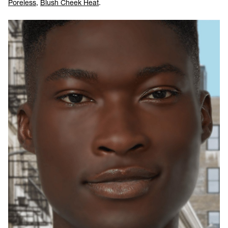
Poreless
,
Blush Cheek Heat
.