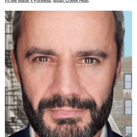
Fit Me Matte + Poreless
,
Blush Cheek Heat
.