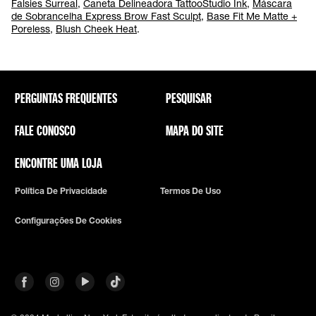
Falsies Surreal
,
Caneta Delineadora TattooStudio Ink
,
Máscara
de Sobrancelha Express Brow Fast Sculpt
,
Base Fit Me Matte +
Poreless
,
Blush Cheek Heat
.
PERGUNTAS FREQUENTES
PESQUISAR
FALE CONOSCO
MAPA DO SITE
ENCONTRE UMA LOJA
Política De Privacidade
Termos De Uso
Configurações De Cookies