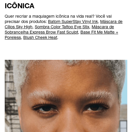
ICÔNICA
Quer recriar a maquiagem icônica na vida real? Você vai
precisar dos produtos:
Batom SuperStay Vinyl Ink
,
Máscara de
Cílios Sky High
,
Sombra Color Tattoo Eye Stix
,
Máscara de
Sobrancelha Express Brow Fast Sculpt
,
Base Fit Me Matte +
Poreless
,
Blush Cheek Heat
.