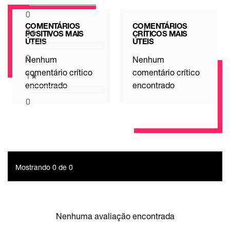
0
COMENTÁRIOS
COMENTÁRIOS
2
★
POSITIVOS MAIS
CRÍTICOS MAIS
ÚTEIS
ÚTEIS
0
Nenhum
Nenhum
comentário crítico
comentário crítico
1
★
encontrado
encontrado
0
Mostrando 0 de 0
Nenhuma avaliação encontrada