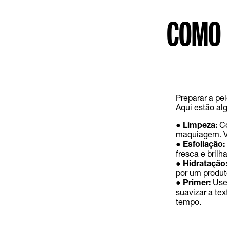
COMO 
Preparar a pe
Aqui estão al
●
Limpeza:
Co
maquiagem. Vo
●
Esfoliação:
fresca e brilh
●
Hidratação
por um produt
●
Primer:
Use
suavizar a tex
tempo.