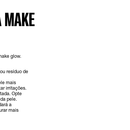
A MAKE
make glow.
ou resíduo de
ele mais
r irritações.
atada. Opte
da pele.
dará a
urar mais