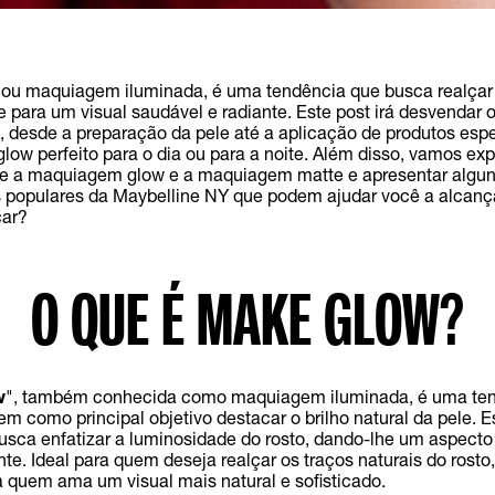
ou maquiagem iluminada, é uma tendência que busca realçar 
le para um visual saudável e radiante. Este post irá desvendar 
, desde a preparação da pele até a aplicação de produtos espe
glow perfeito para o dia ou para a noite. Além disso, vamos exp
re a maquiagem glow e a maquiagem matte e apresentar algu
 populares da Maybelline NY que podem ajudar você a alcança
ar?
O QUE É MAKE GLOW?
w
", também conhecida como maquiagem iluminada, é uma te
em como principal objetivo destacar o brilho natural da pele. Es
ca enfatizar a luminosidade do rosto, dando-lhe um aspecto
nte. Ideal para quem deseja realçar os traços naturais do rost
ra quem ama um visual mais natural e sofisticado.