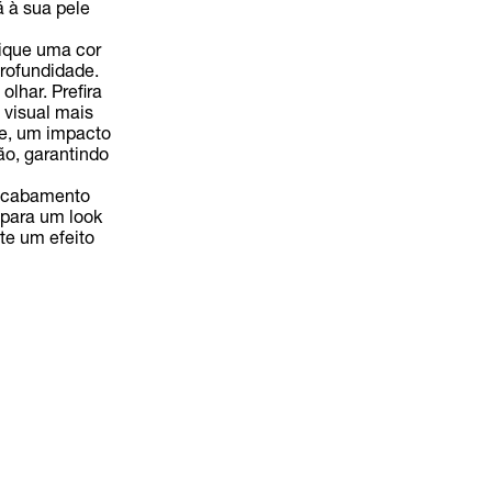
á à sua pele
lique uma cor
rofundidade.
lhar. Prefira
 visual mais
e, um impacto
ão, garantindo
 acabamento
 para um look
te um efeito