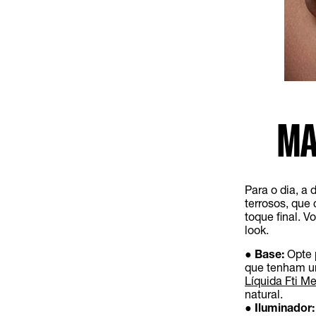
MA
Para o dia, a
terrosos, que
toque final. 
look.
●
Base:
Opte 
que tenham um
Líquida Fti Me
natural.
●
Iluminador: