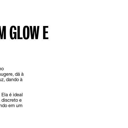
M GLOW E
no
ugere, dá à
luz, dando à
Ela é ideal
 discreto e
tando em um