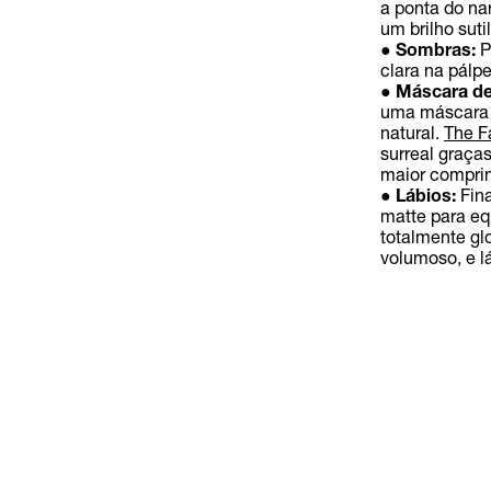
a ponta do nar
um brilho sutil
●
Sombras:
P
clara na pálp
●
Máscara de 
uma máscara q
natural.
The F
surreal graças
maior compri
●
Lábios:
Fin
matte para equ
totalmente gl
volumoso, e lá