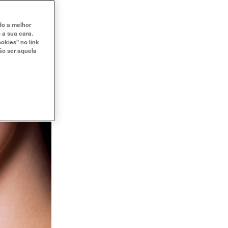
ndo a melhor
 a sua cara.
okies” no link
ão ser aquela