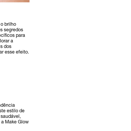
o brilho
os segredos
cíficos para
lorar a
ns dos
r esse efeito.
ndência
te estilo de
 saudável,
o, a Make Glow