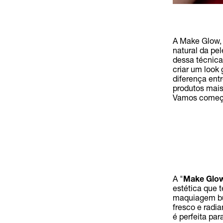
A Make Glow, 
natural da pe
dessa técnica
criar um look 
diferença ent
produtos mais
Vamos começ
A "
Make Glo
estética que t
maquiagem bus
fresco e radia
é perfeita pa