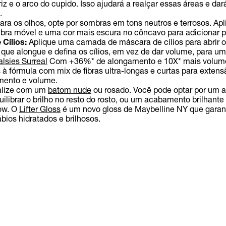
iz e o arco do cupido. Isso ajudará a realçar essas áreas e dar
.
ara os olhos, opte por sombras em tons neutros e terrosos. Ap
ebra móvel e uma cor mais escura no côncavo para adicionar p
Cílios:
Aplique uma camada de máscara de cílios para abrir o o
ue alongue e defina os cílios, em vez de dar volume, para um
alsies Surreal
Com +36%* de alongamento e 10X* mais volum
 à fórmula com mix de fibras ultra-longas e curtas para extens
mento e volume.
alize com um
batom nude
ou rosado. Você pode optar por um
ilibrar o brilho no resto do rosto, ou um acabamento brilhante
ow. O
Lifter Gloss
é um novo gloss de Maybelline NY que garan
bios hidratados e brilhosos.