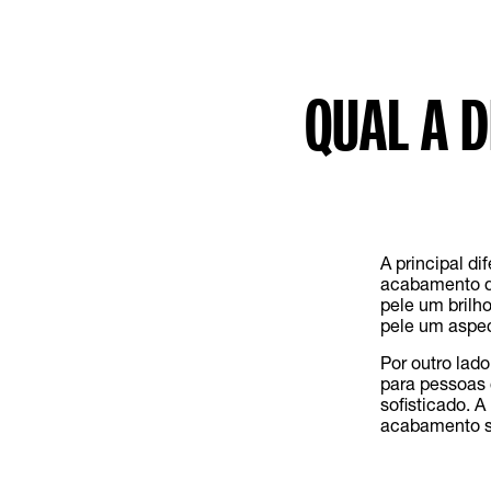
QUAL A 
A principal d
acabamento q
pele um brilho
pele um aspec
Por outro lado
para pessoas 
sofisticado. 
acabamento s