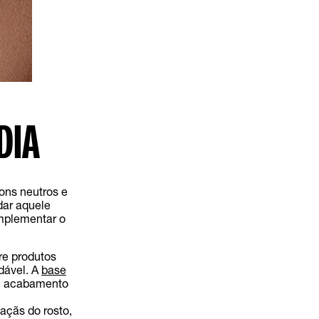
DIA
ons neutros e
dar aquele
mplementar o
re produtos
dável. A
base
um acabamento
açãs do rosto,