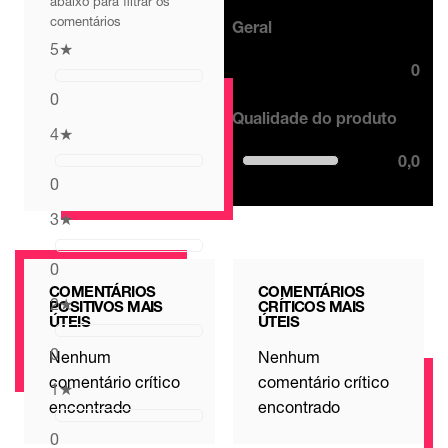
abaixo para filtrar os
comentários
Geral
5
★
0
0
Qualidade do produto
4
★
0,0
0
3
★
0
COMENTÁRIOS
COMENTÁRIOS
2
★
POSITIVOS MAIS
CRÍTICOS MAIS
ÚTEIS
ÚTEIS
0
Nenhum
Nenhum
comentário crítico
comentário crítico
1
★
encontrado
encontrado
0