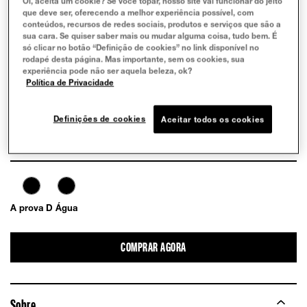
Oi, aceita um cookie? Se você topar, nosso site vai funcionar do jeito
que deve ser, oferecendo a melhor experiência possível, com
conteúdos, recursos de redes sociais, produtos e serviços que são a
sua cara. Se quiser saber mais ou mudar alguma coisa, tudo bem. É
só clicar no botão “Definição de cookies” no link disponível no
rodapé desta página. Mas importante, sem os cookies, sua
EXPERIMENTE
experiência pode não ser aquela beleza, ok?
Política de Privacidade
Definições de cookies
Aceitar todos os cookies
A prova D Água
COMPRAR AGORA
Sobre