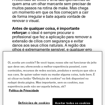
quem ama um olhar marcante sem precisar de
muitos passos na rotina de make. Mas chega
um momento em que os fios começam a cair
de forma irregular e bate aquela vontade de
renovar o visual.
Antes de qualquer coisa, é importante
reforçar:
o ideal é sempre procurar o
profissional que fez a aplicação para remover a
extensão de cílios com segurança e evitar
danos aos seus cílios naturais. A região dos
olhos é extremamente sensível, e qualquer erro
pode causar irritação, quebra dos fios ou até
problemas mais sérios. Ainda assim, sabemos
que nem sempre é possível ir ao salão
Oi, aceita um cookie? Se você topar, nosso site vai funcionar do jeito
imediatamente, e por isso preparamos este
que deve ser, oferecendo a melhor experiência possível, com
guia para te ajudar a entender
como remover
conteúdos, recursos de redes sociais, produtos e serviços que são a
extensão de cílios em casa
de forma
sua cara. Se quiser saber mais ou mudar alguma coisa, tudo bem. É
cuidadosa e consciente.
só clicar no botão “Definição de cookies” no link disponível no
rodapé desta página. Mas importante, sem os cookies, sua
Descubra tudo sobre
como tirar extensão de
experiência pode não ser aquela beleza, ok?
cílios em casa
, desde os materiais necessários
Política de Privacidade
até os cuidados pós-remoção. Vamos te
mostrar o caminho mais seguro para recuperar
Definições de cookies
seus cílios naturais e deixá-los lindos de novo.
Aceitar todos os cookies