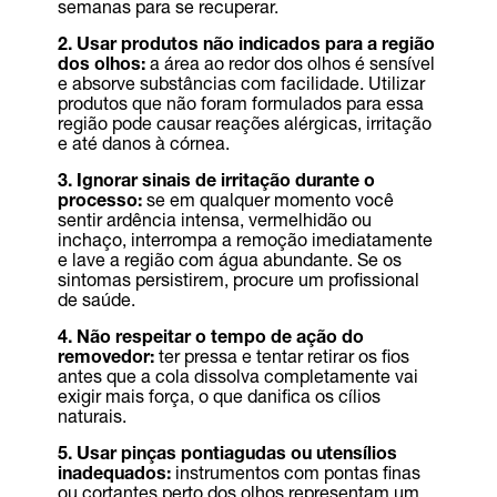
semanas para se recuperar.
2. Usar produtos não indicados para a região
dos olhos:
a área ao redor dos olhos é sensível
e absorve substâncias com facilidade. Utilizar
produtos que não foram formulados para essa
região pode causar reações alérgicas, irritação
e até danos à córnea.
3. Ignorar sinais de irritação durante o
processo:
se em qualquer momento você
sentir ardência intensa, vermelhidão ou
inchaço, interrompa a remoção imediatamente
e lave a região com água abundante. Se os
sintomas persistirem, procure um profissional
de saúde.
4. Não respeitar o tempo de ação do
removedor:
ter pressa e tentar retirar os fios
antes que a cola dissolva completamente vai
exigir mais força, o que danifica os cílios
naturais.
5. Usar pinças pontiagudas ou utensílios
inadequados:
instrumentos com pontas finas
ou cortantes perto dos olhos representam um