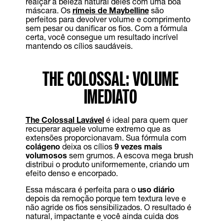
realçar a beleza natural deles com uma boa
máscara. Os
rímeis de Maybelline
são
perfeitos para devolver volume e comprimento
sem pesar ou danificar os fios. Com a fórmula
certa, você consegue um resultado incrível
mantendo os cílios saudáveis.
THE COLOSSAL: VOLUME
IMEDIATO
The Colossal Lavável
é ideal para quem quer
recuperar aquele volume extremo que as
extensões proporcionavam. Sua fórmula com
colágeno
deixa os cílios
9 vezes mais
volumosos
sem grumos. A escova mega brush
distribui o produto uniformemente, criando um
efeito denso e encorpado.
Essa máscara é perfeita para o
uso diário
depois da remoção porque tem textura leve e
não agride os fios sensibilizados. O resultado é
natural, impactante e você ainda cuida dos