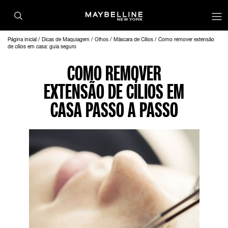
Página inicial
Dicas de Maquiagem
Olhos
Máscara de Cílios
Como remover extensão
de cílios em casa: guia seguro
COMO REMOVER
EXTENSÃO DE CÍLIOS EM
CASA PASSO A PASSO