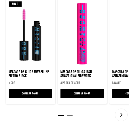
NOVO
MÁSCARA DE CÍLIOS MAYBELLINE
MÁSCARA DE CÍLIOS LASH
MÁSCARA DE 
ELETRO BLACK
SENSATIONAL FIREWORK
SENSATIONAL
1 COR
A PROVA DE ÁGUA
LAVÁVEL
COMPRAR AGORA
MÁSCARA DE CÍLIOS MAYBELLINE ELETRO BLACK
COMPRAR AGORA
MÁSCARA DE CÍLIOS LASH SENSATIONAL
CO