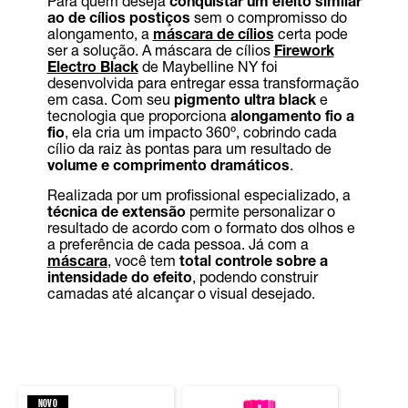
Para quem deseja
conquistar um efeito similar
ao de cílios postiços
sem o compromisso do
alongamento, a
máscara de cílios
certa pode
ser a solução. A máscara de cílios
Firework
Electro Black
de Maybelline NY foi
desenvolvida para entregar essa transformação
em casa. Com seu
pigmento ultra black
e
tecnologia que proporciona
alongamento fio a
fio
, ela cria um impacto 360º, cobrindo cada
cílio da raiz às pontas para um resultado de
volume e comprimento dramáticos
.
Realizada por um profissional especializado, a
técnica de extensão
permite personalizar o
resultado de acordo com o formato dos olhos e
a preferência de cada pessoa. Já com a
máscara
, você tem
total controle sobre a
intensidade do efeito
, podendo construir
camadas até alcançar o visual desejado.
NOVO