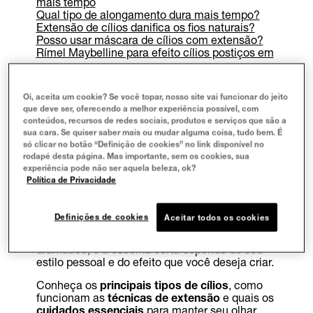
mais tempo
Qual tipo de alongamento dura mais tempo?
Extensão de cílios danifica os fios naturais?
Posso usar máscara de cílios com extensão?
Rímel Maybelline para efeito cílios postiços em
casa
Um
olhar marcante
tem o poder de transformar
Oi, aceita um cookie? Se você topar, nosso site vai funcionar do jeito
a expressão e elevar a autoconfiança. Cílios
que deve ser, oferecendo a melhor experiência possível, com
longos, curvados e volumosos são o desejo de
conteúdos, recursos de redes sociais, produtos e serviços que são a
muitas pessoas, e as
técnicas de
sua cara. Se quiser saber mais ou mudar alguma coisa, tudo bem. É
alongamento
se tornaram uma das soluções
só clicar no botão “Definição de cookies” no link disponível no
mais procuradas para alcançar esse resultado
rodapé desta página. Mas importante, sem os cookies, sua
de forma prática e duradoura.
experiência pode não ser aquela beleza, ok?
Política de Privacidade
Com tantas opções disponíveis, como
fio a fio
,
volume russo
e
híbrido
, é comum surgirem
dúvidas sobre qual método escolher. Cada
Definições de cookies
Aceitar todos os cookies
técnica oferece um resultado diferente, que
pode ir do mais natural ao extremamente
dramático, e a escolha certa depende do seu
estilo pessoal e do efeito que você deseja criar.
Conheça os
principais tipos de cílios
, como
funcionam as
técnicas de extensão
e quais os
cuidados essenciais
para manter seu olhar