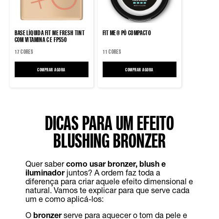
BASE LÍQUIDA FIT ME FRESH TINT
FIT ME® PÓ COMPACTO
COM VITAMINA C E FPS50
17 CORES
11 CORES
COMPRAR AGORA
BASE LÍQUIDA FIT ME FRESH TINT COM VITAMINA C E FPS50
COMPRAR AGORA
FIT ME® PÓ COMPACTO
DICAS PARA UM EFEITO
BLUSHING BRONZER
Quer saber
como usar bronzer, blush e
iluminador
juntos? A ordem faz toda a
diferença para criar aquele efeito dimensional e
natural. Vamos te explicar para que serve cada
um e como aplicá-los:
O
bronzer
serve para aquecer o tom da pele e