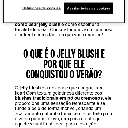
entrega aquele efeito de pele bronzeada e
Definições de cookies
Aceitar todos os cookies
radiante que todo mundo ama.
Descubra tudo sobre o
blush jelly
: o que é,
como usar jelly blush
e como escolher a
tonalidade ideal. Conquistar um visual luminoso
e natural é mais fácil do que você imagina!
O QUE É O JELLY BLUSH E
POR QUE ELE
CONQUISTOU O VERÃO?
O
jelly blush
é a novidade que chegou para
ficar! Com textura gelatinosa diferente dos
blushes tradicionais em pó ou cremosos
, ele
proporciona uma sensação refrescante e se
funde à pele de forma incrível, criando um
acabamento natural e luminoso. É perfeito para
o verão porque é leve, não pesa e entrega
aquele visual fresh ideal para a estação.