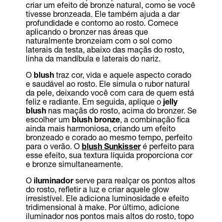
criar um efeito de bronze natural, como se você
tivesse bronzeada. Ele também ajuda a dar
profundidade e contorno ao rosto. Comece
aplicando o bronzer nas áreas que
naturalmente bronzeiam com o sol como
laterais da testa, abaixo das maçãs do rosto,
linha da mandíbula e laterais do nariz.
O
blush
traz cor, vida e aquele aspecto corado
e saudável ao rosto. Ele simula o rubor natural
da pele, deixando você com cara de quem está
feliz e radiante. Em seguida, aplique o
jelly
blush
nas maçãs do rosto, acima do bronzer. Se
escolher um
blush bronze
, a combinação fica
ainda mais harmoniosa, criando um efeito
bronzeado e corado ao mesmo tempo, perfeito
para o verão. O
blush Sunkisser
é perfeito para
esse efeito, sua textura líquida proporciona cor
e bronze simultaneamente.
O
iluminador
serve para realçar os pontos altos
do rosto, refletir a luz e criar aquele glow
irresistível. Ele adiciona luminosidade e efeito
tridimensional à make. Por último, adicione
iluminador nos pontos mais altos do rosto, topo