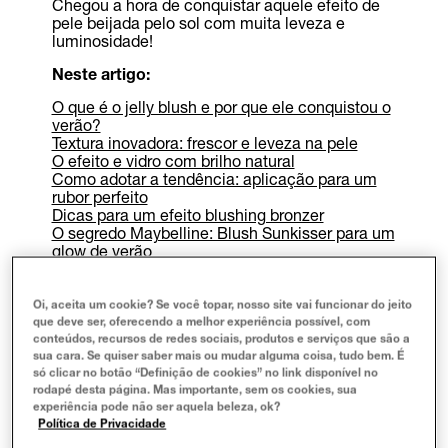
Chegou a hora de conquistar aquele efeito de
pele beijada pelo sol com muita leveza e
luminosidade!
Neste artigo:
O que é o jelly blush e por que ele conquistou o
verão?
Textura inovadora: frescor e leveza na pele
O efeito e vidro com brilho natural
Como adotar a tendência: aplicação para um
rubor perfeito
Dicas para um efeito blushing bronzer
O segredo Maybelline: Blush Sunkisser para um
glow de verão
Blush Sunkisser: as 5 tonalidades para o seu
brilho ideal
Como o Blush Sunkisser entrega o efeito da
Oi, aceita um cookie? Se você topar, nosso site vai funcionar do jeito
tendência?
que deve ser, oferecendo a melhor experiência possível, com
conteúdos, recursos de redes sociais, produtos e serviços que são a
O verão pede um visual fresco, natural e cheio
sua cara. Se quiser saber mais ou mudar alguma coisa, tudo bem. É
de glow! Se você ainda não conhece o
jelly
só clicar no botão “Definição de cookies” no link disponível no
blush
, prepare-se para se apaixonar pela
rodapé desta página. Mas importante, sem os cookies, sua
experiência pode não ser aquela beleza, ok?
tendência que está conquistando o mundo da
Política de Privacidade
beleza. Com textura gelatinosa única e
acabamento iluminado, esse produto inovador