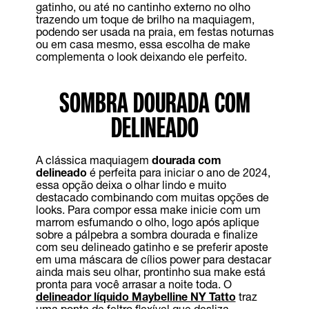
gatinho, ou até no cantinho externo no olho
trazendo um toque de brilho na maquiagem,
podendo ser usada na praia, em festas noturnas
ou em casa mesmo, essa escolha de make
complementa o look deixando ele perfeito.
SOMBRA DOURADA COM
DELINEADO
A clássica maquiagem
dourada com
delineado
é perfeita para iniciar o ano de 2024,
essa opção deixa o olhar lindo e muito
destacado combinando com muitas opções de
looks. Para compor essa make inicie com um
marrom esfumando o olho, logo após aplique
sobre a pálpebra a sombra dourada e finalize
com seu delineado gatinho e se preferir aposte
em uma máscara de cílios power para destacar
ainda mais seu olhar, prontinho sua make está
pronta para você arrasar a noite toda. O
delineador líquido Maybelline NY Tatto
traz
uma ponta de feltro flexível que desliza