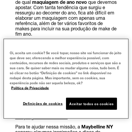
de qual
maquiagem de ano novo
que devemos
apostar. Com tanta tendência que surgiu e
ressurgiu ao decorrer do ano, fica até difícil em
elaborar um maquiagem com apenas uma
referência, além de ter vários favoritos de
makes para incluir na sua produção de make de
fim ano.
Neste artigo:
Maquiagem de ano novo: confira inspirações
Oi, aceita um cookie? Se você topar, nosso site vai funcionar do jeito
para iniciar uma nova fase
que deve ser, oferecendo a melhor experiência possível, com
conteúdos, recursos de redes sociais, produtos e serviços que são a
Quais cores usar no ano novo?
sua cara. Se quiser saber mais ou mudar alguma coisa, tudo bem. É
Maquiagem ano novo com glitter
só clicar no botão “Definição de cookies” no link disponível no
Sombra dourada com delineado
rodapé desta página. Mas importante, sem os cookies, sua
Maquiagem ano novo com sombra prata
experiência pode não ser aquela beleza, ok?
Maquiagem ano novo colorida
Política de Privacidade
Pele iluminada
Batom nude com efeito espelhado
Como fazer a maquiagem de ano novo durar
Definições de cookies
Aceitar todos os cookies
mais?
Saiba como escolher os produtos da sua
maquiagem de ano novo
Para te ajudar nessa missão, a
Maybelline NY
separou algumas inspirações e dicas de