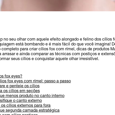
p no seu olhar com aquele efeito alongado e felino dos cílios 
uiagem está bombando e é mais fácil do que você imagina! D
 completo para criar cílios fox com rímel, dicas de produtos M
 a arrasar e ainda comparar as técnicas com postiços e extens
ormar seus cílios e conquistar aquele olhar irresistível.
ios fox eyes?
lios fox eyes com rímel: passo a passo
re e penteie os cílios
da os cílios em seções
que menos produto no canto interno
sifique o canto externo
os cílios externos para fora
que segunda camada estratégica
s com cílios postiços