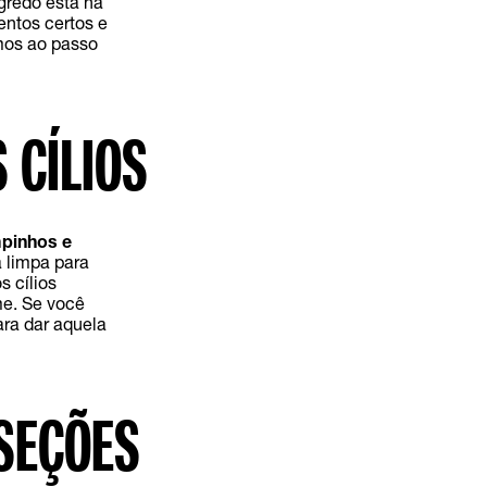
gredo está na
ntos certos e
mos ao passo
 CÍLIOS
mpinhos e
a limpa para
s cílios
me. Se você
ara dar aquela
 SEÇÕES