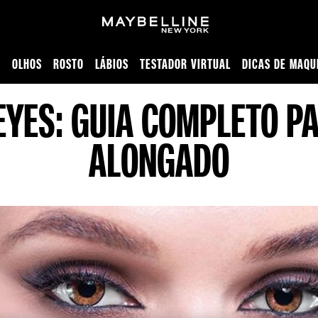
S
OLHOS
ROSTO
LÁBIOS
TESTADOR VIRTUAL
DICAS DE MAQU
o fazer o efeito alongado no canto externo
 EYES: GUIA COMPLETO P
ALONGADO