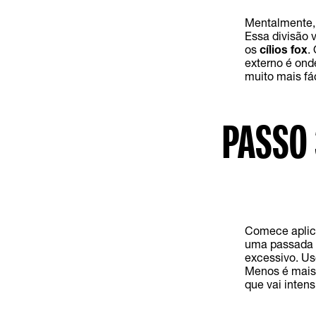
Mentalmente, d
Essa divisão v
os
cílios fox
.
externo é ond
muito mais fác
PASSO 
Comece aplica
uma passada d
excessivo. Us
Menos é mais 
que vai inten