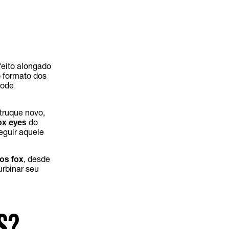
feito alongado
o formato dos
pode
truque novo,
fox eyes
do
eguir aquele
ios fox
, desde
urbinar seu
S?