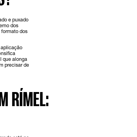
ado e puxado
erno dos
o formato dos
 aplicação
ensifica
al que alonga
m precisar de
M RÍMEL: