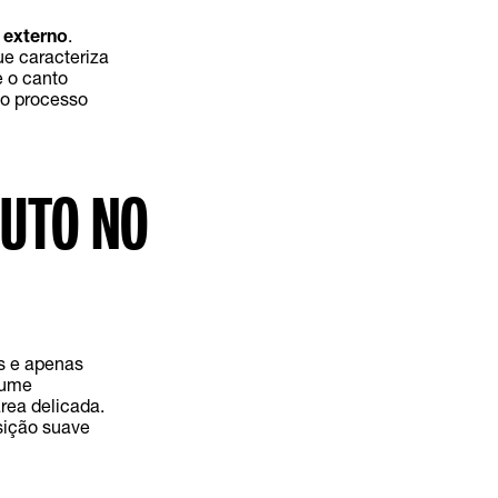
 externo
.
ue caracteriza
e o canto
 o processo
DUTO NO
s e apenas
lume
rea delicada.
sição suave