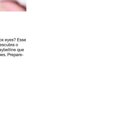
fox eyes? Esse
escubra o
aybelline que
ões. Prepare-