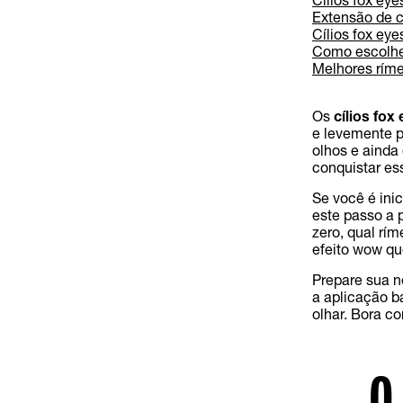
Extensão de cí
Cílios fox ey
Como escolher 
Melhores ríme
Os
cílios fox
e levemente p
olhos e ainda 
conquistar es
Se você é ini
este passo a 
zero, qual rí
efeito wow qu
Prepare sua n
a aplicação b
olhar. Bora c
O