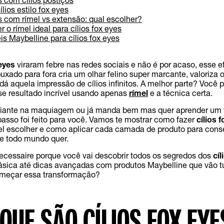
lios estilo fox eyes
es com rímel vs extensão: qual escolher?
o rímel ideal para cílios fox eyes
is Maybelline para cílios fox eyes
 eyes
viraram febre nas redes sociais e não é por acaso, esse e
uxado para fora cria um olhar felino super marcante, valoriza 
dá aquela impressão de cílios infinitos. A melhor parte? Você 
se resultado incrível usando apenas
rímel
e a técnica certa.
ciante na maquiagem ou já manda bem mas quer aprender um 
passo foi feito para você. Vamos te mostrar como fazer
cílios 
mel escolher e como aplicar cada camada de produto para cons
e todo mundo quer.
ecessaire porque você vai descobrir todos os segredos dos
cíl
ásica até dicas avançadas com produtos Maybelline que vão t
omeçar essa transformação?
 QUE SÃO CÍLIOS FOX EYE