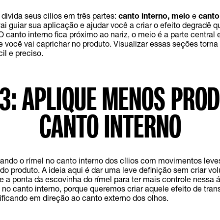
ivida seus cílios em três partes:
canto interno, meio
e
canto
ai guiar sua aplicação e ajudar você a criar o efeito degradê q
 O canto interno fica próximo ao nariz, o meio é a parte central 
e você vai caprichar no produto. Visualizar essas seções torna
il e preciso.
3: APLIQUE MENOS PRO
CANTO INTERNO
ndo o rímel no canto interno dos cílios com movimentos leve
o produto. A ideia aqui é dar uma leve definição sem criar vo
e a ponta da escovinha do rímel para ter mais controle nessa á
no canto interno, porque queremos criar aquele efeito de tran
sificando em direção ao canto externo dos olhos.