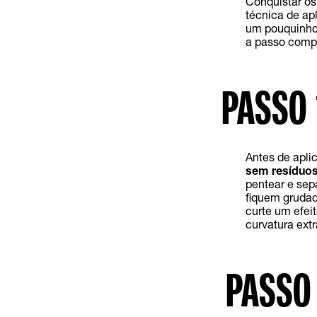
Conquistar os
técnica de ap
um pouquinho 
a passo compl
PASSO 
Antes de aplic
sem resíduo
pentear e sepa
fiquem grudado
curte um efei
curvatura extr
PASSO 