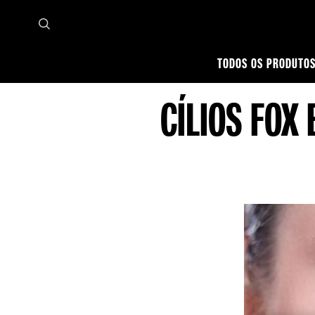
TODOS OS PRODUTO
Página inicial
Dicas de Maquiagem
Olhos
Máscara de Cílios
Cílios fox eyes: com
CÍLIOS FOX