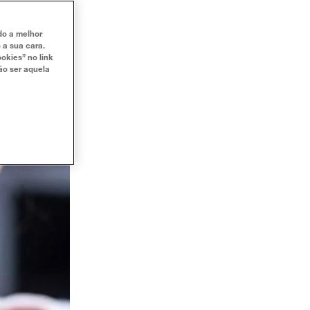
ndo a melhor
 a sua cara.
okies” no link
ão ser aquela