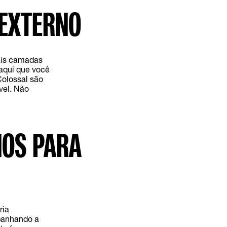
 EXTERNO
mais camadas
 aqui que você
Colossal são
vel. Não
NOS PARA
ria
mpanhando a