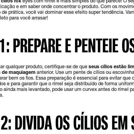
cílios fox
eyes com rímel é mais simples do que parece! O se
licação e em saber onde concentrar o produto. Com os movime
de prática, você vai dominar esse efeito super tendência. Va
eto para você arrasar!
1: PREPARE E PENTEIE OS
ar qualquer produto, certifique-se de que
seus cílios estão li
s de maquiagem
anterior. Use um pente de cílios ou escovinh
rar bem os fios. Essa preparação é essencial para evitar que o
s e para garantir que o rímel seja distribuído de forma unifor
to ainda mais levantado, pode usar um curvex antes do rímel p
a.
2: DIVIDA OS CÍLIOS EM