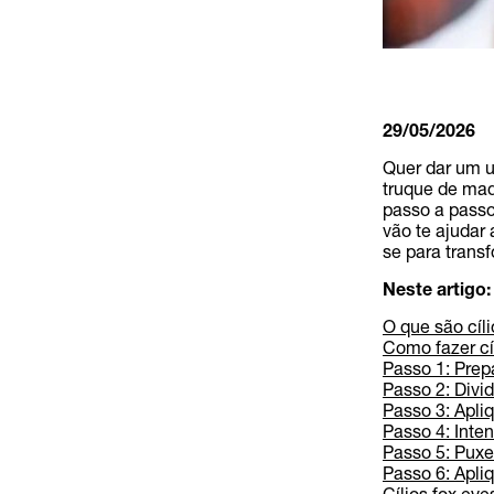
29/05/2026
Quer dar um u
truque de maq
passo a passo
vão te ajudar
se para transf
Neste artigo:
O que são cíl
Como fazer cí
Passo 1: Prepa
Passo 2: Divi
Passo 3: Apli
Passo 4: Inten
Passo 5: Puxe 
Passo 6: Apli
Cílios fox eye