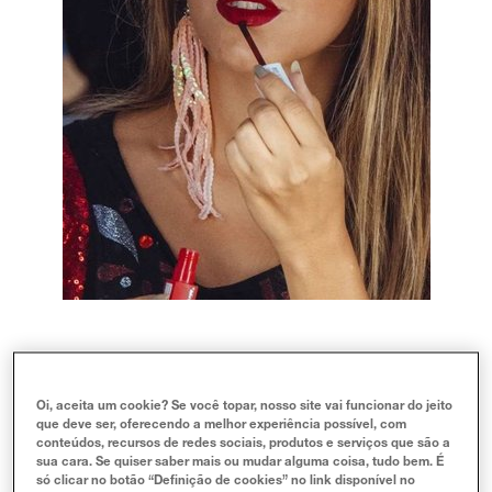
Nas últimas temporadas a
maquiagem com
strass
ganhou um lugar especial nas
produções de quem ama maquiagem e passou
Oi, aceita um cookie? Se você topar, nosso site vai funcionar do jeito
a ser um acessório muito utilizado na hora de
que deve ser, oferecendo a melhor experiência possível, com
se maquiar. Seja em produções mais discretas
conteúdos, recursos de redes sociais, produtos e serviços que são a
ou bem chamativas, o
strass
possui um
sua cara. Se quiser saber mais ou mudar alguma coisa, tudo bem. É
só clicar no botão “Definição de cookies” no link disponível no
protagonismo único, permitindo que a