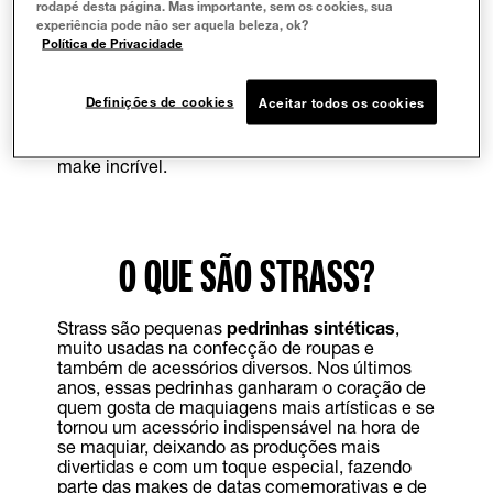
rodapé desta página. Mas importante, sem os cookies, sua
maquiagem fique única e super criativa, devido
experiência pode não ser aquela beleza, ok?
à diferente variedade de pedrinha disponíveis
Política de Privacidade
para aplicar na make.
Ficou na dúvida de como adotar essa nova
Definições de cookies
Aceitar todos os cookies
trend?
Maybelline NY
te ajuda com algumas
dicas de como usar maquiagem com strass e
ainda traz inspirações para você fazer aquele
make incrível.
O QUE SÃO STRASS?
Strass são pequenas
pedrinhas sintéticas
,
muito usadas na confecção de roupas e
também de acessórios diversos. Nos últimos
anos, essas pedrinhas ganharam o coração de
quem gosta de maquiagens mais artísticas e se
tornou um acessório indispensável na hora de
se maquiar, deixando as produções mais
divertidas e com um toque especial, fazendo
parte das makes de datas comemorativas e de