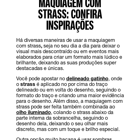
MAQUIAGEM COM
STRASS: CONFIRA
INSPIRAÇÕES
Há diversas maneiras de usar a maquiagem
com strass
,
seja no seu dia a dia para deixar o
visual mais descontraído ou em eventos mais
elaborados para criar um formato mais lúdico e
brilhante, deixando as suas produções super
destacadas e únicas.
Você pode apostar no
delineado gatinho
, onde
o
strass
é aplicado no por cima do traço
delineado ou em volta do desenho, seguindo o
formato do traço e criando uma maior evidência
para o desenho. Além disso, a maquiagem com
strass pode ser feita também combinada ao
olho iluminado
, colando o strass abaixo da
parte interna da sobrancelha, seguindo o
desenho dela, deixando o seu olhar mais
discreto, mas com um toque e brilho especial.
Outra opção muito bacana é usar sombras