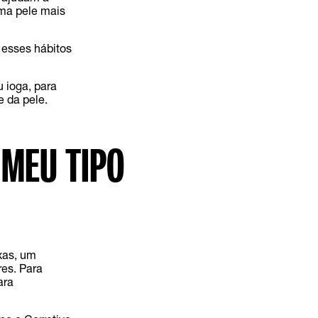
uma pele mais
 esses hábitos
 ioga, para
e da pele.
 MEU TIPO
xas, um
res. Para
ara