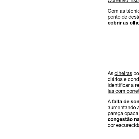
Corretivo Ins
Com as técnic
ponto de dest
cobrir as olh
As
olheiras
po
diários e con
identificar a
las com corre
A
falta de so
aumentando a 
pareça opaca
congestão na
cor escurecid