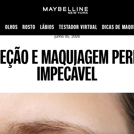
S
OLHOS
ROSTO
LÁBIOS
TESTADOR VIRTUAL
DICAS DE MAQU
 para pele
junho 05, 2026
EÇÃO E MAQUIAGEM PER
IMPECÁVEL