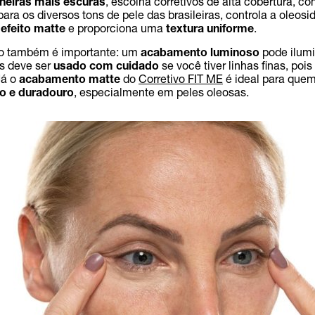
lheiras mais escuras
, escolha corretivos de alta cobertura, c
 para os diversos tons de pele das brasileiras, controla a oleosi
m
efeito matte
e proporciona uma
textura uniforme
.
 também é importante: um
acabamento luminoso
pode ilumi
s deve ser
usado com cuidado
se você tiver linhas finas, poi
Já o
acabamento matte
do
Corretivo FIT ME
é ideal para que
to e duradouro
, especialmente em peles oleosas.