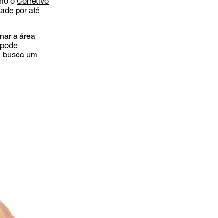
omo o
Corretivo
dade por até
nar a área
s pode
m busca um