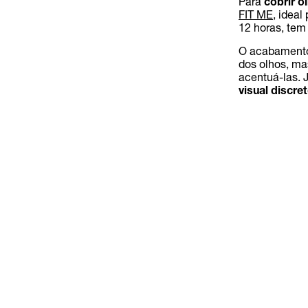
Para
cobrir o
FIT ME
, ideal
12 horas, te
O acabamento
dos olhos, ma
acentuá-las. 
visual discre