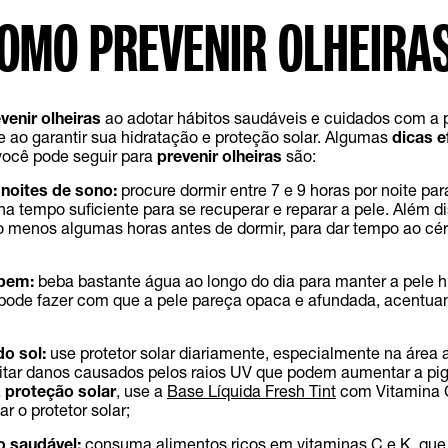
OMO PREVENIR OLHEIRA
venir olheiras
ao adotar hábitos saudáveis e cuidados com a p
 ao garantir sua hidratação e proteção solar. Algumas
dicas e
ocê pode seguir para
prevenir olheiras
são:
noites de sono:
procure dormir entre 7 e 9 horas por noite par
a tempo suficiente para se recuperar e reparar a pele. Além di
lo menos algumas horas antes de dormir, para dar tempo ao cé
 bem:
beba bastante água ao longo do dia para manter a pele h
pode fazer com que a pele pareça opaca e afundada, acentua
do sol:
use protetor solar diariamente, especialmente na área 
vitar danos causados pelos raios UV que podem aumentar a p
a
proteção solar
, use a
Base Líquida Fresh Tint
com Vitamina C
ar o protetor solar;
o saudável:
consuma alimentos ricos em vitaminas C e K, que