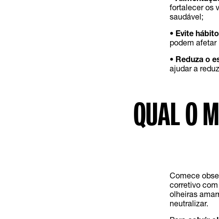
fortalecer os
saudável;
•
Evite hábito
podem afetar 
•
Reduza o es
ajudar a redu
QUAL O M
Comece obse
corretivo com
olheiras amar
neutralizar.