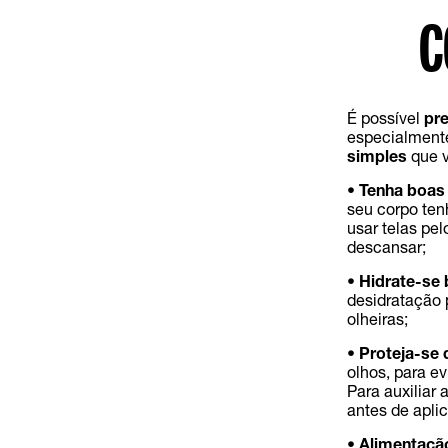
C
É possível
pre
especialmente
simples
que v
•
Tenha boas 
seu corpo tenh
usar telas pe
descansar;
•
Hidrate-se
desidratação 
olheiras;
•
Proteja-se 
olhos, para e
Para auxiliar 
antes de aplic
•
Alimentaçã