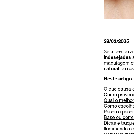
28/02/2025
Seja devido a
indesejadas
s
maquiagem of
natural
do ros
Neste artigo
O que causa o
Como prevenir
Qual o melhor
Como escolher
Passo a passo:
Base ou corre
Dicas e truqu
Iluminando o 