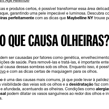
tant Age Rewind®
as e produtos certos, é possível transformar essa área delic
aque, garantindo uma pele impecável e luminosa. Descubra c
eiras perfeitamente
com as dicas que
Maybelline NY
trouxe p
O QUE CAUSA OLHEIRAS
dem ser causadas por fatores como genética, envelhecimento
dições de saúde. Para removê-las e tratá-las, é importante ent
 real causa dessas sombras sob os olhos. Enquanto isso, é poss
tivo
e com as dicas certas de maquiagem para os olhos.
no
é uma das causas mais comuns, já que pode levar à palidez 
visibilidade das veias sob os olhos e a
desidratação
faz com 
 e afundada, acentuando as olheiras. Condições como
alergia
sal
podem dilatar os vasos sanguíneos ao redor dos olhos e int
a.