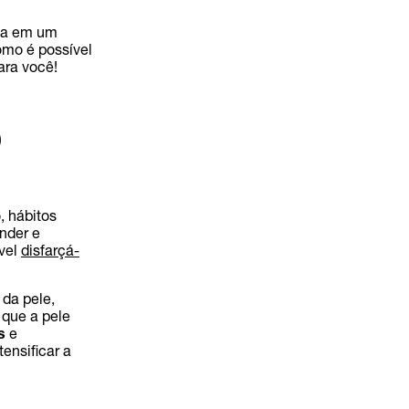
ada em um
omo é possível
ara você!
?
, hábitos
ender e
ível
disfarçá-
da pele,
que a pele
s
e
ensificar a