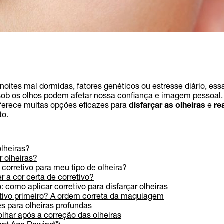
 noites mal dormidas, fatores genéticos ou estresse diário, es
ob os olhos podem afetar nossa confiança e imagem pessoal. 
erece muitas opções eficazes para
disfarçar as olheiras
e
re
to.
lheiras?
 olheiras?
 corretivo para meu tipo de olheira?
 a cor certa de corretivo?
 como aplicar corretivo para disfarçar olheiras
tivo primeiro? A ordem correta da maquiagem
es para olheiras profundas
olhar após a correção das olheiras