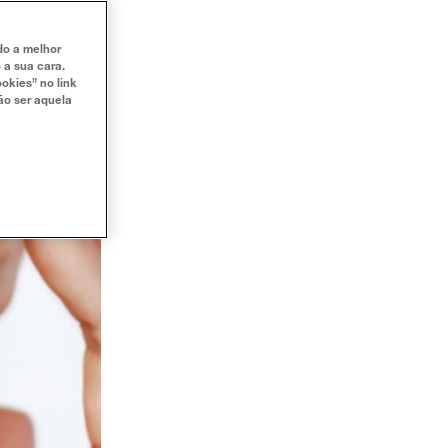
ndo a melhor
 a sua cara.
okies” no link
ão ser aquela