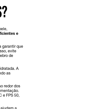
S?
ele,
ficientes e
a garantir que
sso, evite
rebro de
idratada. A
ndo as
ao redor dos
igmentação.
 e FPS 50,
 ajudam a