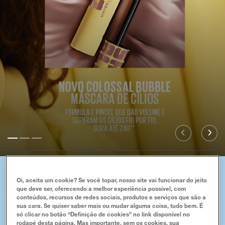
Teste de Slide 1
Teste de Slide 2
Teste de Slide 3
NOVIDADES
Oi, aceita um cookie? Se você topar, nosso site vai funcionar do jeito
que deve ser, oferecendo a melhor experiência possível, com
conteúdos, recursos de redes sociais, produtos e serviços que são a
COMPRAR TUDO
sua cara. Se quiser saber mais ou mudar alguma coisa, tudo bem. É
só clicar no botão “Definição de cookies” no link disponível no
rodapé desta página. Mas importante, sem os cookies, sua