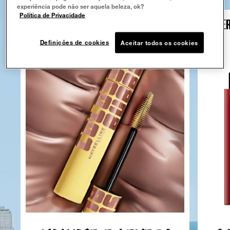
experiência pode não ser aquela beleza, ok?
Política de Privacidade
MÁSCARA DE CÍLIOS COLOSSAL BUBBLE
SUPER
Máscara de Cílios
Definições de cookies
Aceitar todos os cookies